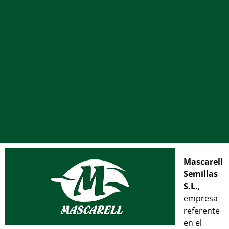
Mascarell
Semillas
S.L.
,
empresa
referente
en el