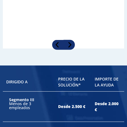
SERVICIOS DEL PLAN BÁSICO
Dominio
PRECIO DE LA
IMPORTE DE
DIRIGIDO A
SOLUCIÓN*
LA AYUDA
Alta de nuevo dominio para la PYME beneficiaria durante
un plazo mínimo de doce meses. La titularidad del
dominio será en su totalidad de la PYME.
Segmento III
Menos de 3
Desde 2.000
Desde 2.500 €
empleados
€