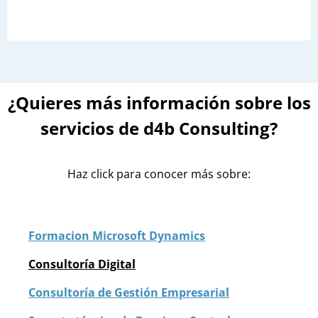
VENTAJAS
¿Quieres más información sobre los
Optimización de los
flujos de trabajo
servicios de d4b Consulting
?
internos
Haz click para conocer más sobre:
Transformamos procesos internos para maximizar la
eficiencia, eliminando redundancias y simplificando
operaciones, logrando así una optimización fluida de los
flujos de trabajo.
Formacion Microsoft Dynamics
Consultoría Digital
Consultoría de Gestión Empresarial