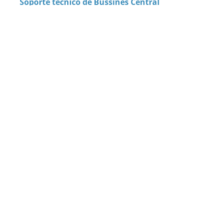
Soporte técnico de Bussines Central
¡Solicita tu demo!
Te enseñaremos encantados
lo que puedes hacer en tu
empresa.
Un consultor especializado te mostrará todas
las posibilidades que puedes alcanzar con
nuestras soluciones.