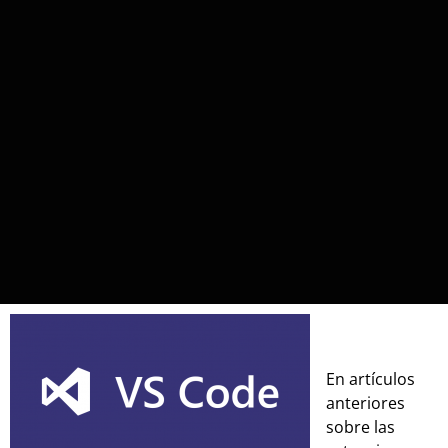
En artículos
anteriores
sobre las