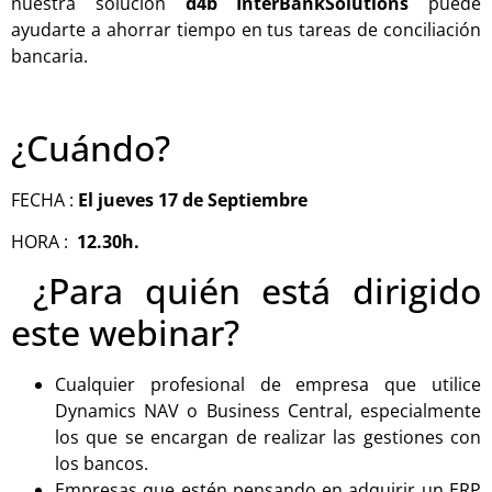
nuestra solución
d4b
InterBankSolutions
puede
ayudarte
a ahorrar tiempo en tus tareas de conciliación
bancaria.
¿Cuándo?
FECHA :
El jueves 17 de
Septiembre
HORA :
12.
30h.
¿Para qu
ién
está dirigido
este
webinar
?
Cualquier
profesional de
empresa que utilice
Dynamics NAV o Business Central
, especialmente
los que se encargan de
realizar las gestiones con
los bancos.
Empresas que
esté
n
pensando en adquirir un
ERP