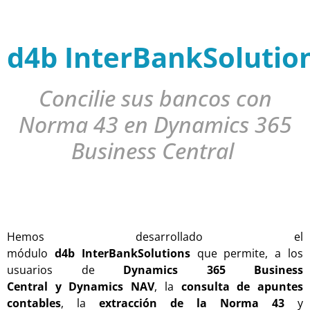
d4b
InterBan
k
Solutio
Concilie sus bancos con
Norma 43 en Dynamics 365
Business Central
H
emos desarrollado
el
módulo
d4b
InterBan
k
Solutions
que permite, a los
usuarios de
Dynamics 365 Business
Central
y
Dynamics NAV
,
la
consulta de apuntes
contables
, la
extracción de la Norma 43
y