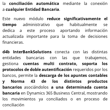
la
conciliación
automática
mediante la conexión
a
cualquier Entidad Bancaria
.
Este nuevo módulo
reduce significativamente el
tiempo
administrativo
que habitualmente se
dedica
a
est
e
proceso
aportando información
actualizada importante para la toma de
decisiones
financieras
.
d4b
InterBan
k
Solutions
conecta
con las distintas
entidad
es
bancaria
s con las que trabajemos,
gestiona
cuentas
multi
contrato
,
soporta los
protocolos de doble autentificación
requeridos por los
bancos
,
permite la
descarga
de los apuntes contables
y Norma 43
de los
distintos
productos
bancarios
asociándolos
a una determinada cuenta
bancaria
en Dynamics 365 Business Central
, mostrando
los movimientos ya conciliados o en proceso de
conciliación