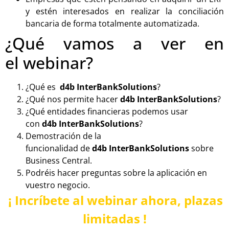
y estén interesados en realizar la conciliación
bancaria de forma totalmente automatizada.
¿Qué vamos a ver en
el
webinar
?
¿Qué
es
d
4b
InterBan
k
Solutions
?
¿Qué nos permite hacer
d4b
InterBan
k
Solutions
?
¿Qué entidades financieras podemos usar
con
d4b
InterBan
k
Solutions
?
Demostración de la
funcionalidad
de
d4b
InterBan
k
Solutions
sobre
Business Central
.
Podréis hacer preguntas
sobre la aplicación en
vuestro negocio.
¡ Incríbete
al
webinar
ahora, plazas
limitadas !