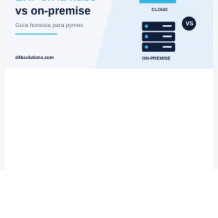
ERP en la nube vs on-premise: guía honesta
para pymes