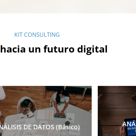
KIT CONSULTING
hacia un futuro digital
ANÁ
NÁLISIS DE DATOS (Básico)
ANÁ
NÁLISIS DE DATOS (Básico)
Más información