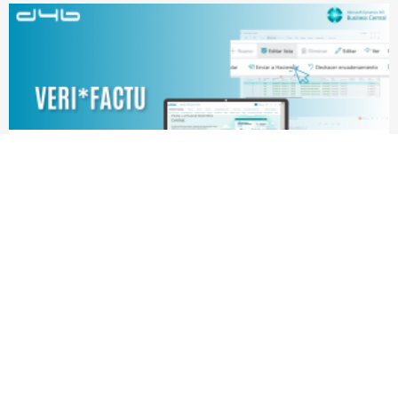
VeriFactu en Business Central: la solución
d4b para cumplir la normativa sin cambiar
de ERP