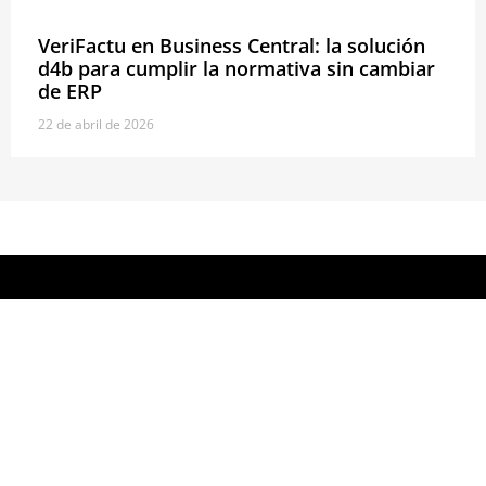
VeriFactu en Business Central: la solución
d4b para cumplir la normativa sin cambiar
de ERP
22 de abril de 2026
¡Solicita tu demo!
Te enseñaremos encantados