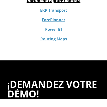
Document Capture Continia
ERP Transport
ForePlanner
Power BI
Routing Maps
¡DEMANDEZ VOTRE
DÉMO!