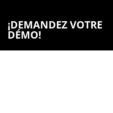
¡DEMANDEZ VOTRE
DÉMO!
Nous serons heureux de vous
montrer ce que vous pouvez
faire dans votre entreprise.
Un consultant spécialisé vous montrera
toutes les possibilités que vous pouvez
atteindre avec nos solutions.